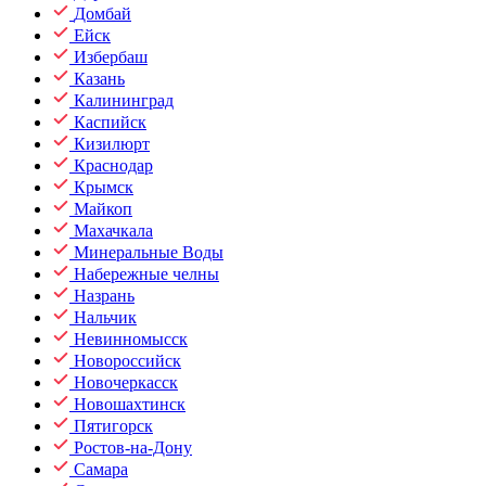
Домбай
Ейск
Избербаш
Казань
Калининград
Каспийск
Кизилюрт
Краснодар
Крымск
Майкоп
Махачкала
Минеральные Воды
Набережные челны
Назрань
Нальчик
Невинномысск
Новороссийск
Новочеркасск
Новошахтинск
Пятигорск
Ростов-на-Дону
Самара