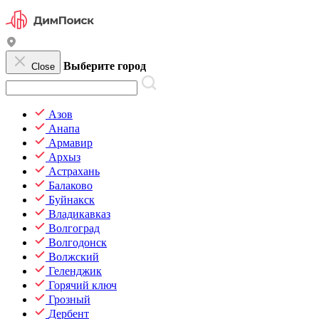
Выберите город
Close
Азов
Анапа
Армавир
Архыз
Астрахань
Балаково
Буйнакск
Владикавказ
Волгоград
Волгодонск
Волжский
Геленджик
Горячий ключ
Грозный
Дербент