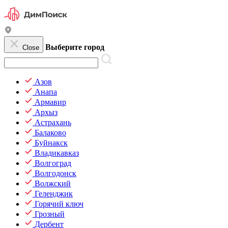
Выберите город
Close
Азов
Анапа
Армавир
Архыз
Астрахань
Балаково
Буйнакск
Владикавказ
Волгоград
Волгодонск
Волжский
Геленджик
Горячий ключ
Грозный
Дербент