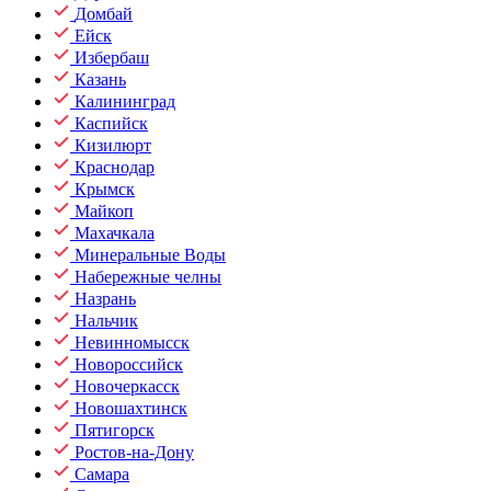
Домбай
Ейск
Избербаш
Казань
Калининград
Каспийск
Кизилюрт
Краснодар
Крымск
Майкоп
Махачкала
Минеральные Воды
Набережные челны
Назрань
Нальчик
Невинномысск
Новороссийск
Новочеркасск
Новошахтинск
Пятигорск
Ростов-на-Дону
Самара