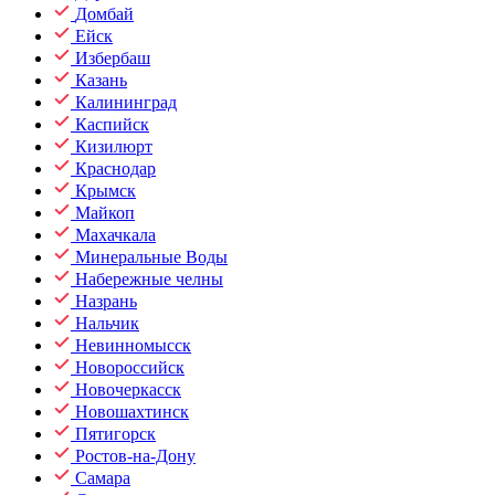
Домбай
Ейск
Избербаш
Казань
Калининград
Каспийск
Кизилюрт
Краснодар
Крымск
Майкоп
Махачкала
Минеральные Воды
Набережные челны
Назрань
Нальчик
Невинномысск
Новороссийск
Новочеркасск
Новошахтинск
Пятигорск
Ростов-на-Дону
Самара