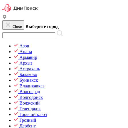
Выберите город
Close
Азов
Анапа
Армавир
Архыз
Астрахань
Балаково
Буйнакск
Владикавказ
Волгоград
Волгодонск
Волжский
Геленджик
Горячий ключ
Грозный
Дербент