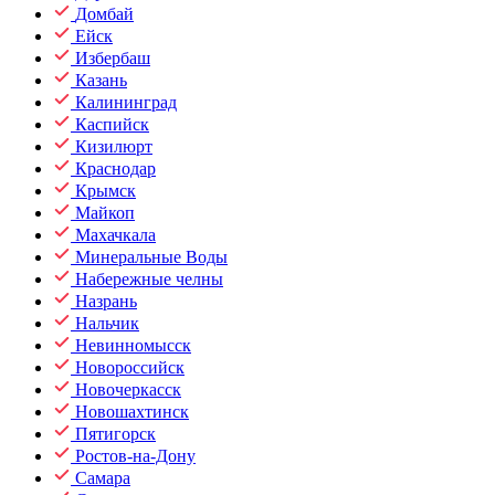
Домбай
Ейск
Избербаш
Казань
Калининград
Каспийск
Кизилюрт
Краснодар
Крымск
Майкоп
Махачкала
Минеральные Воды
Набережные челны
Назрань
Нальчик
Невинномысск
Новороссийск
Новочеркасск
Новошахтинск
Пятигорск
Ростов-на-Дону
Самара