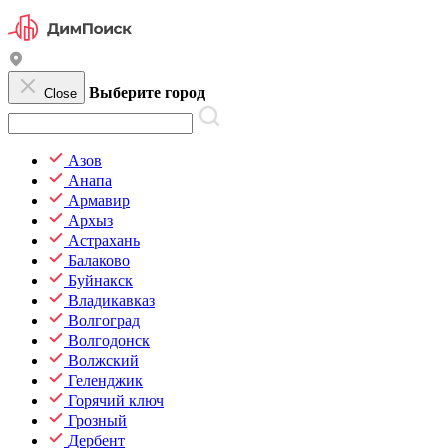
Выберите город
Close
Азов
Анапа
Армавир
Архыз
Астрахань
Балаково
Буйнакск
Владикавказ
Волгоград
Волгодонск
Волжский
Геленджик
Горячий ключ
Грозный
Дербент