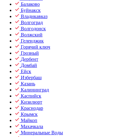
Балаково
Буйнакск
Владикавказ
Волгоград
Волгодонск
Волжский
Геленджик
Горячий ключ
Грозный
Дербент
Домбай
Ейск
Избербаш
Казань
Калининград
Каспийск
Кизилюрт
Краснодар
Крымск
Майкоп
Махачкала
Минеральные Воды