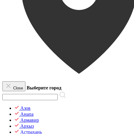
Выберите город
Close
Азов
Анапа
Армавир
Архыз
Астрахань