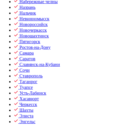
Набережные челны
Назрань
Нальчик
Невинномысск
Новороссийск
Новочеркасск
Новошахтинск
Пятигорск
Ростов-на-Дону
Самара
Саратов
Славянск-на-Кубани
Сочи
Ставрополь
Таганрог
Туапсе
Усть-Лабинск
Хасавюрт
Черкесск
Шахты
Элиста
Энгельс