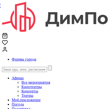
е
Фирмы города
Афиша
Все мероприятия
Кинотеатры
Концерты
Театры
Моб.приложение
Погода
Поддержка