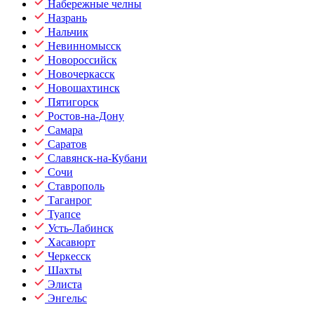
Набережные челны
Назрань
Нальчик
Невинномысск
Новороссийск
Новочеркасск
Новошахтинск
Пятигорск
Ростов-на-Дону
Самара
Саратов
Славянск-на-Кубани
Сочи
Ставрополь
Таганрог
Туапсе
Усть-Лабинск
Хасавюрт
Черкесск
Шахты
Элиста
Энгельс