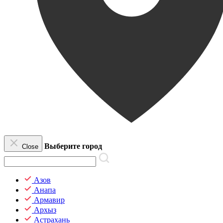
Выберите город
Close
Азов
Анапа
Армавир
Архыз
Астрахань