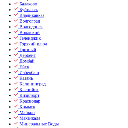
Балаково
Буйнакск
Владикавказ
Волгоград
Волгодонск
Волжский
Геленджик
Горячий ключ
Грозный
Дербент
Домбай
Ейск
Избербаш
Казань
Калининград
Каспийск
Кизилюрт
Краснодар
Крымск
Майкоп
Махачкала
Минеральные Воды