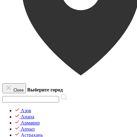
Выберите город
Close
Азов
Анапа
Армавир
Архыз
Астрахань