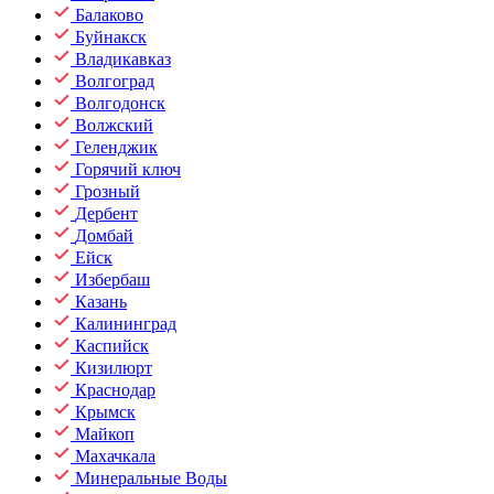
Балаково
Буйнакск
Владикавказ
Волгоград
Волгодонск
Волжский
Геленджик
Горячий ключ
Грозный
Дербент
Домбай
Ейск
Избербаш
Казань
Калининград
Каспийск
Кизилюрт
Краснодар
Крымск
Майкоп
Махачкала
Минеральные Воды