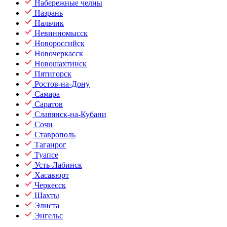
Набережные челны
Назрань
Нальчик
Невинномысск
Новороссийск
Новочеркасск
Новошахтинск
Пятигорск
Ростов-на-Дону
Самара
Саратов
Славянск-на-Кубани
Сочи
Ставрополь
Таганрог
Туапсе
Усть-Лабинск
Хасавюрт
Черкесск
Шахты
Элиста
Энгельс