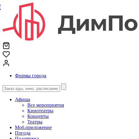
е
Фирмы города
Афиша
Все мероприятия
Кинотеатры
Концерты
Театры
Моб.приложение
Погода
Поддержка