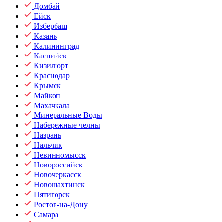
Домбай
Ейск
Избербаш
Казань
Калининград
Каспийск
Кизилюрт
Краснодар
Крымск
Майкоп
Махачкала
Минеральные Воды
Набережные челны
Назрань
Нальчик
Невинномысск
Новороссийск
Новочеркасск
Новошахтинск
Пятигорск
Ростов-на-Дону
Самара