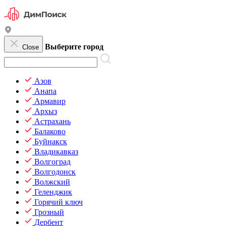
Выберите город
Close
Азов
Анапа
Армавир
Архыз
Астрахань
Балаково
Буйнакск
Владикавказ
Волгоград
Волгодонск
Волжский
Геленджик
Горячий ключ
Грозный
Дербент