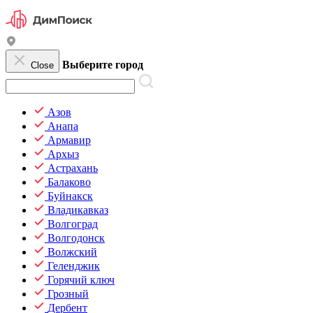
Выберите город
Close
Азов
Анапа
Армавир
Архыз
Астрахань
Балаково
Буйнакск
Владикавказ
Волгоград
Волгодонск
Волжский
Геленджик
Горячий ключ
Грозный
Дербент