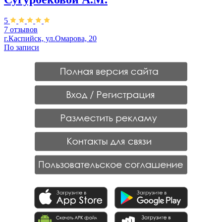
5
7 отзывов
г.Каспийск, ул.Омарова, 20
По записи