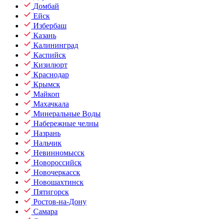
Домбай
Ейск
Избербаш
Казань
Калининград
Каспийск
Кизилюрт
Краснодар
Крымск
Майкоп
Махачкала
Минеральные Воды
Набережные челны
Назрань
Нальчик
Невинномысск
Новороссийск
Новочеркасск
Новошахтинск
Пятигорск
Ростов-на-Дону
Самара