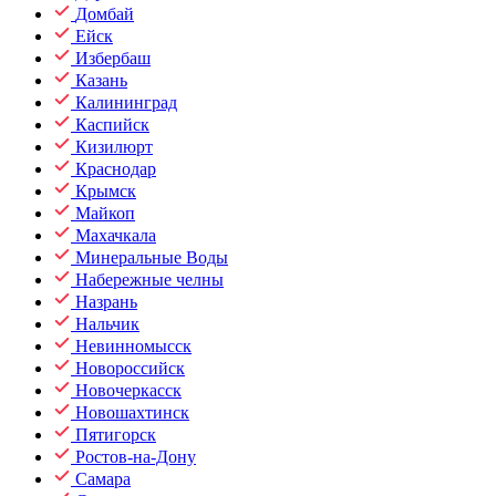
Домбай
Ейск
Избербаш
Казань
Калининград
Каспийск
Кизилюрт
Краснодар
Крымск
Майкоп
Махачкала
Минеральные Воды
Набережные челны
Назрань
Нальчик
Невинномысск
Новороссийск
Новочеркасск
Новошахтинск
Пятигорск
Ростов-на-Дону
Самара