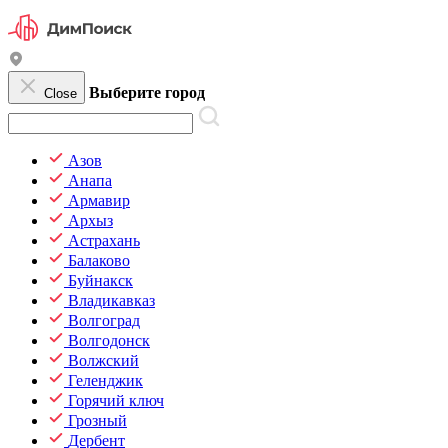
Выберите город
Close
Азов
Анапа
Армавир
Архыз
Астрахань
Балаково
Буйнакск
Владикавказ
Волгоград
Волгодонск
Волжский
Геленджик
Горячий ключ
Грозный
Дербент