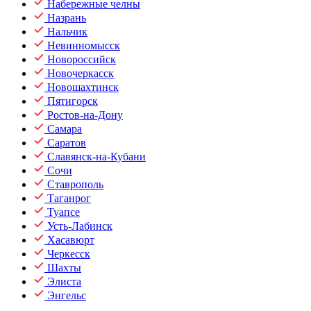
Набережные челны
Назрань
Нальчик
Невинномысск
Новороссийск
Новочеркасск
Новошахтинск
Пятигорск
Ростов-на-Дону
Самара
Саратов
Славянск-на-Кубани
Сочи
Ставрополь
Таганрог
Туапсе
Усть-Лабинск
Хасавюрт
Черкесск
Шахты
Элиста
Энгельс