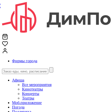
е
Фирмы города
Афиша
Все мероприятия
Кинотеатры
Концерты
Театры
Моб.приложение
Погода
Поддержка