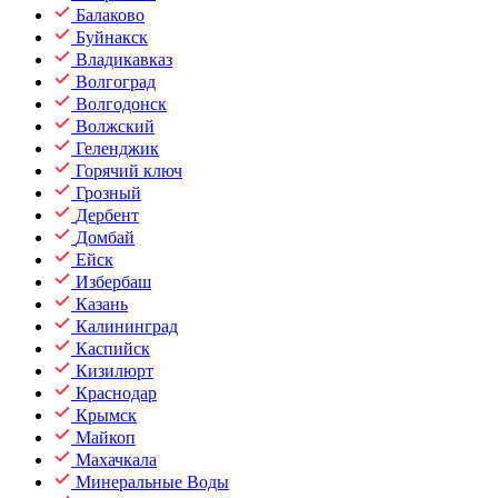
Балаково
Буйнакск
Владикавказ
Волгоград
Волгодонск
Волжский
Геленджик
Горячий ключ
Грозный
Дербент
Домбай
Ейск
Избербаш
Казань
Калининград
Каспийск
Кизилюрт
Краснодар
Крымск
Майкоп
Махачкала
Минеральные Воды