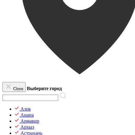
Выберите город
Close
Азов
Анапа
Армавир
Архыз
Астрахань