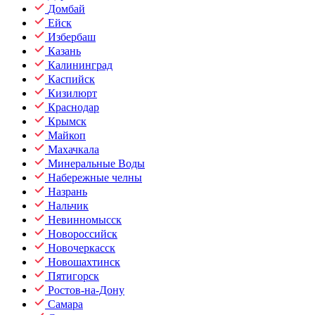
Домбай
Ейск
Избербаш
Казань
Калининград
Каспийск
Кизилюрт
Краснодар
Крымск
Майкоп
Махачкала
Минеральные Воды
Набережные челны
Назрань
Нальчик
Невинномысск
Новороссийск
Новочеркасск
Новошахтинск
Пятигорск
Ростов-на-Дону
Самара