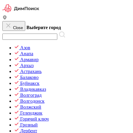
Выберите город
Close
Азов
Анапа
Армавир
Архыз
Астрахань
Балаково
Буйнакск
Владикавказ
Волгоград
Волгодонск
Волжский
Геленджик
Горячий ключ
Грозный
Дербент