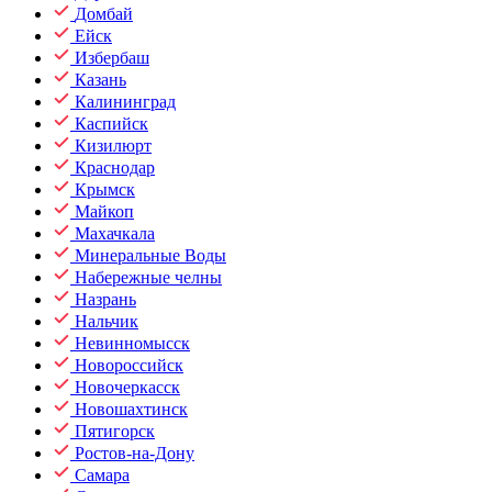
Домбай
Ейск
Избербаш
Казань
Калининград
Каспийск
Кизилюрт
Краснодар
Крымск
Майкоп
Махачкала
Минеральные Воды
Набережные челны
Назрань
Нальчик
Невинномысск
Новороссийск
Новочеркасск
Новошахтинск
Пятигорск
Ростов-на-Дону
Самара