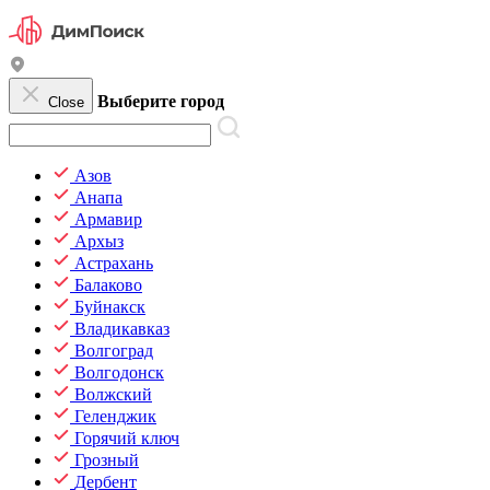
Выберите город
Close
Азов
Анапа
Армавир
Архыз
Астрахань
Балаково
Буйнакск
Владикавказ
Волгоград
Волгодонск
Волжский
Геленджик
Горячий ключ
Грозный
Дербент