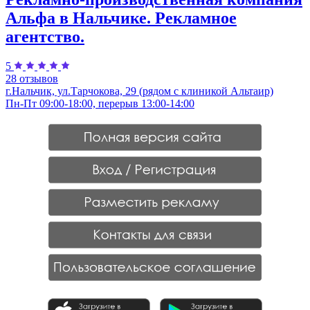
Альфа в Нальчике. Рекламное
агентство.
5
28 отзывов
г.Нальчик, ул.Тарчокова, 29 (рядом с клиникой Альтаир)
Пн-Пт 09:00-18:00, перерыв 13:00-14:00