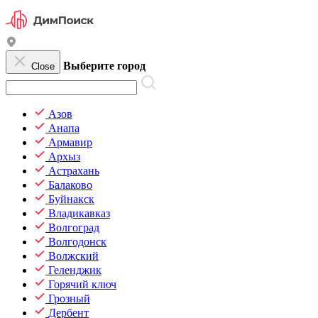
Выберите город
Close
Азов
Анапа
Армавир
Архыз
Астрахань
Балаково
Буйнакск
Владикавказ
Волгоград
Волгодонск
Волжский
Геленджик
Горячий ключ
Грозный
Дербент