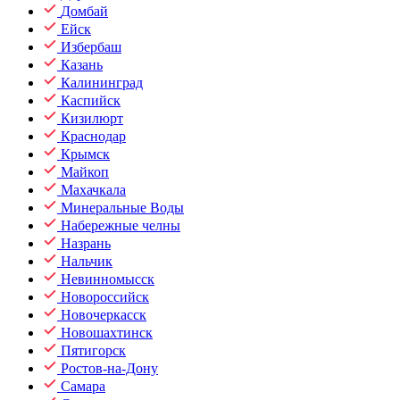
Домбай
Ейск
Избербаш
Казань
Калининград
Каспийск
Кизилюрт
Краснодар
Крымск
Майкоп
Махачкала
Минеральные Воды
Набережные челны
Назрань
Нальчик
Невинномысск
Новороссийск
Новочеркасск
Новошахтинск
Пятигорск
Ростов-на-Дону
Самара