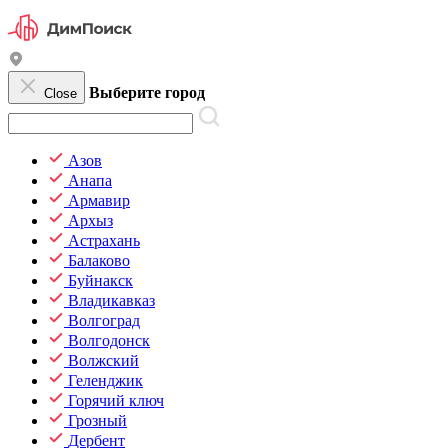
Выберите город
Close
Азов
Анапа
Армавир
Архыз
Астрахань
Балаково
Буйнакск
Владикавказ
Волгоград
Волгодонск
Волжский
Геленджик
Горячий ключ
Грозный
Дербент