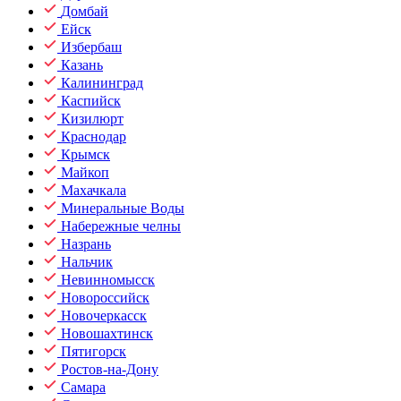
Домбай
Ейск
Избербаш
Казань
Калининград
Каспийск
Кизилюрт
Краснодар
Крымск
Майкоп
Махачкала
Минеральные Воды
Набережные челны
Назрань
Нальчик
Невинномысск
Новороссийск
Новочеркасск
Новошахтинск
Пятигорск
Ростов-на-Дону
Самара