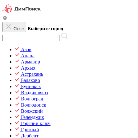
Выберите город
Close
Азов
Анапа
Армавир
Архыз
Астрахань
Балаково
Буйнакск
Владикавказ
Волгоград
Волгодонск
Волжский
Геленджик
Горячий ключ
Грозный
Дербент