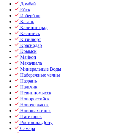
Домбай
Ейск
Избербаш
Казань
Калининград
Каспийск
Кизилюрт
Краснодар
Крымск
Майкоп
Махачкала
Минеральные Воды
Набережные челны
Назрань
Нальчик
Невинномысск
Новороссийск
Новочеркасск
Новошахтинск
Пятигорск
Ростов-на-Дону
Самара