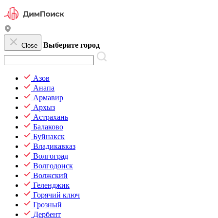
Выберите город
Close
Азов
Анапа
Армавир
Архыз
Астрахань
Балаково
Буйнакск
Владикавказ
Волгоград
Волгодонск
Волжский
Геленджик
Горячий ключ
Грозный
Дербент