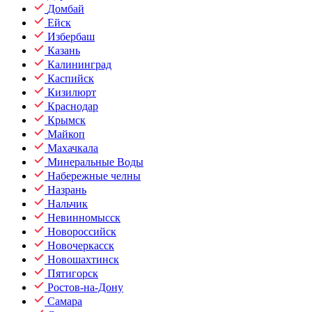
Домбай
Ейск
Избербаш
Казань
Калининград
Каспийск
Кизилюрт
Краснодар
Крымск
Майкоп
Махачкала
Минеральные Воды
Набережные челны
Назрань
Нальчик
Невинномысск
Новороссийск
Новочеркасск
Новошахтинск
Пятигорск
Ростов-на-Дону
Самара