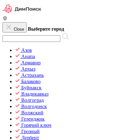
Выберите город
Close
Азов
Анапа
Армавир
Архыз
Астрахань
Балаково
Буйнакск
Владикавказ
Волгоград
Волгодонск
Волжский
Геленджик
Горячий ключ
Грозный
Дербент