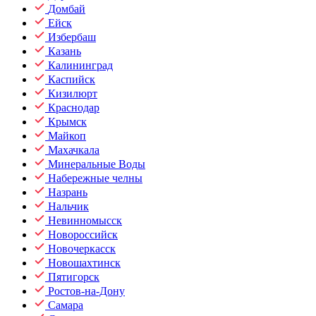
Домбай
Ейск
Избербаш
Казань
Калининград
Каспийск
Кизилюрт
Краснодар
Крымск
Майкоп
Махачкала
Минеральные Воды
Набережные челны
Назрань
Нальчик
Невинномысск
Новороссийск
Новочеркасск
Новошахтинск
Пятигорск
Ростов-на-Дону
Самара