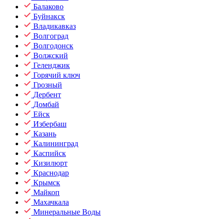
Балаково
Буйнакск
Владикавказ
Волгоград
Волгодонск
Волжский
Геленджик
Горячий ключ
Грозный
Дербент
Домбай
Ейск
Избербаш
Казань
Калининград
Каспийск
Кизилюрт
Краснодар
Крымск
Майкоп
Махачкала
Минеральные Воды