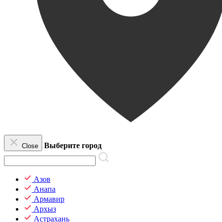
Выберите город
Close
Азов
Анапа
Армавир
Архыз
Астрахань