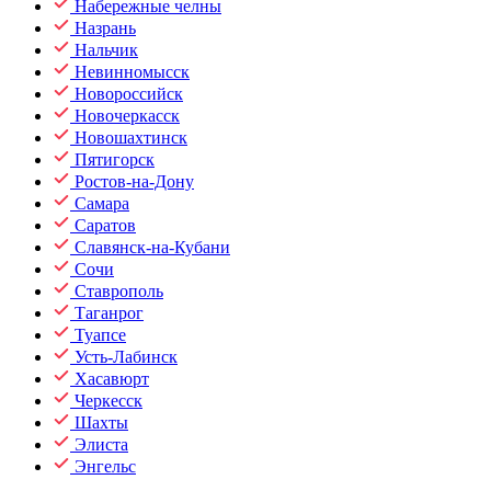
Набережные челны
Назрань
Нальчик
Невинномысск
Новороссийск
Новочеркасск
Новошахтинск
Пятигорск
Ростов-на-Дону
Самара
Саратов
Славянск-на-Кубани
Сочи
Ставрополь
Таганрог
Туапсе
Усть-Лабинск
Хасавюрт
Черкесск
Шахты
Элиста
Энгельс