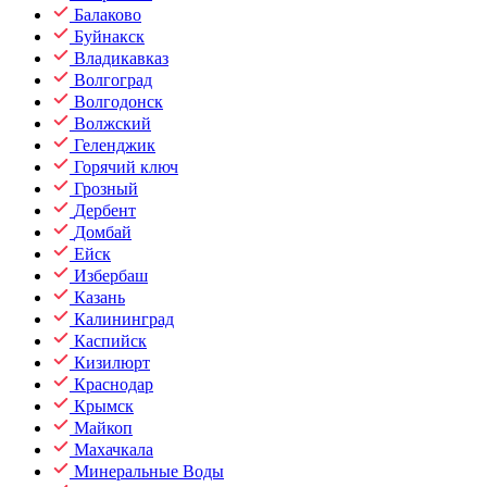
Балаково
Буйнакск
Владикавказ
Волгоград
Волгодонск
Волжский
Геленджик
Горячий ключ
Грозный
Дербент
Домбай
Ейск
Избербаш
Казань
Калининград
Каспийск
Кизилюрт
Краснодар
Крымск
Майкоп
Махачкала
Минеральные Воды