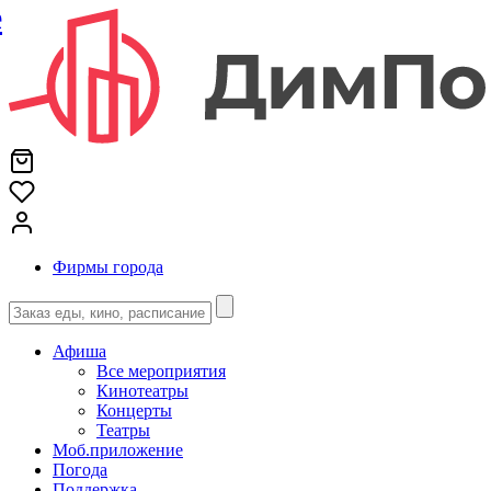
е
Фирмы города
Афиша
Все мероприятия
Кинотеатры
Концерты
Театры
Моб.приложение
Погода
Поддержка