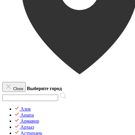
Выберите город
Close
Азов
Анапа
Армавир
Архыз
Астрахань