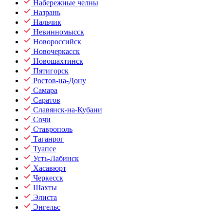
Набережные челны
Назрань
Нальчик
Невинномысск
Новороссийск
Новочеркасск
Новошахтинск
Пятигорск
Ростов-на-Дону
Самара
Саратов
Славянск-на-Кубани
Сочи
Ставрополь
Таганрог
Туапсе
Усть-Лабинск
Хасавюрт
Черкесск
Шахты
Элиста
Энгельс