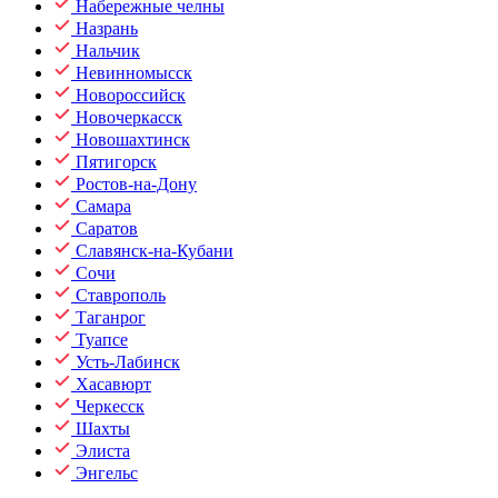
Набережные челны
Назрань
Нальчик
Невинномысск
Новороссийск
Новочеркасск
Новошахтинск
Пятигорск
Ростов-на-Дону
Самара
Саратов
Славянск-на-Кубани
Сочи
Ставрополь
Таганрог
Туапсе
Усть-Лабинск
Хасавюрт
Черкесск
Шахты
Элиста
Энгельс