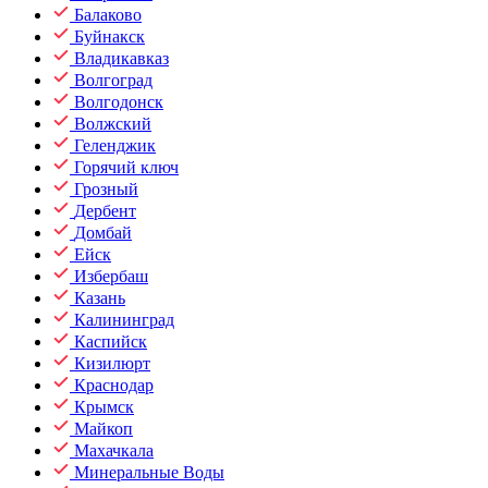
Балаково
Буйнакск
Владикавказ
Волгоград
Волгодонск
Волжский
Геленджик
Горячий ключ
Грозный
Дербент
Домбай
Ейск
Избербаш
Казань
Калининград
Каспийск
Кизилюрт
Краснодар
Крымск
Майкоп
Махачкала
Минеральные Воды