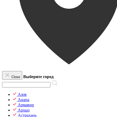
Выберите город
Close
Азов
Анапа
Армавир
Архыз
Астрахань