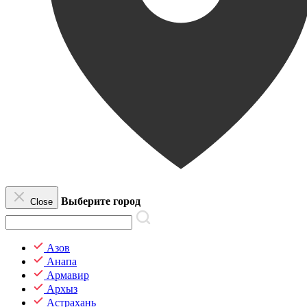
Выберите город
Close
Азов
Анапа
Армавир
Архыз
Астрахань