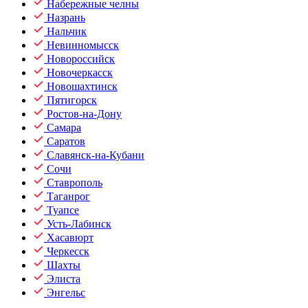
Набережные челны
Назрань
Нальчик
Невинномысск
Новороссийск
Новочеркасск
Новошахтинск
Пятигорск
Ростов-на-Дону
Самара
Саратов
Славянск-на-Кубани
Сочи
Ставрополь
Таганрог
Туапсе
Усть-Лабинск
Хасавюрт
Черкесск
Шахты
Элиста
Энгельс