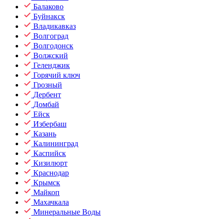
Балаково
Буйнакск
Владикавказ
Волгоград
Волгодонск
Волжский
Геленджик
Горячий ключ
Грозный
Дербент
Домбай
Ейск
Избербаш
Казань
Калининград
Каспийск
Кизилюрт
Краснодар
Крымск
Майкоп
Махачкала
Минеральные Воды