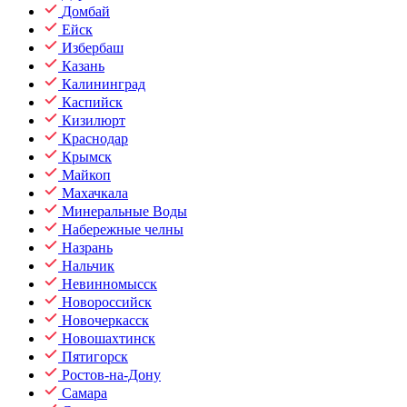
Домбай
Ейск
Избербаш
Казань
Калининград
Каспийск
Кизилюрт
Краснодар
Крымск
Майкоп
Махачкала
Минеральные Воды
Набережные челны
Назрань
Нальчик
Невинномысск
Новороссийск
Новочеркасск
Новошахтинск
Пятигорск
Ростов-на-Дону
Самара