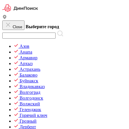
Выберите город
Close
Азов
Анапа
Армавир
Архыз
Астрахань
Балаково
Буйнакск
Владикавказ
Волгоград
Волгодонск
Волжский
Геленджик
Горячий ключ
Грозный
Дербент