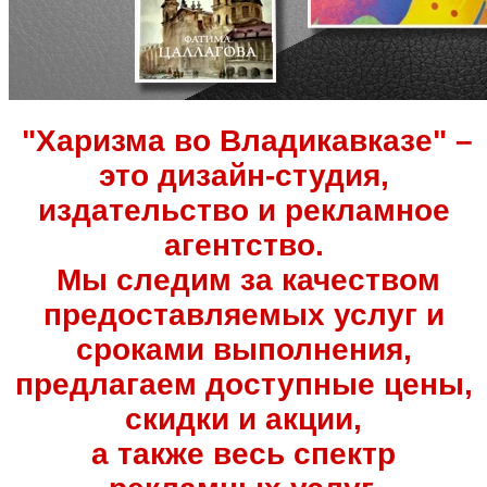
"Харизма во Владикавказе" –
это дизайн-студия,
издательство и рекламное
агентство.
Мы следим за качеством
предоставляемых услуг и
сроками выполнения,
предлагаем доступные цены,
скидки и акции,
а также весь спектр