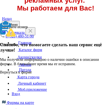
рекламных услуг.
Мы работаем для Вас!
Назад
Меню
Выберите номер
Махачкала
8 (928) 480-51-90
Главная
Спасибо, что помогаете сделать наш сервис ещё
Отменить
лучше!
Каталог фирм
Акции/скидки
Мы получили информацию о наличии ошибки в описании
фирмы. В ближайшее время мы ее исправим.
Афиша
Погода
Вернуться к фирме
Карта города
Личный кабинет
Моб.приложение
Вход
Фирмы на карте