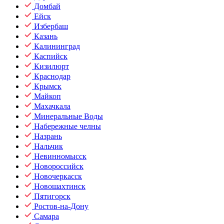
Домбай
Ейск
Избербаш
Казань
Калининград
Каспийск
Кизилюрт
Краснодар
Крымск
Майкоп
Махачкала
Минеральные Воды
Набережные челны
Назрань
Нальчик
Невинномысск
Новороссийск
Новочеркасск
Новошахтинск
Пятигорск
Ростов-на-Дону
Самара