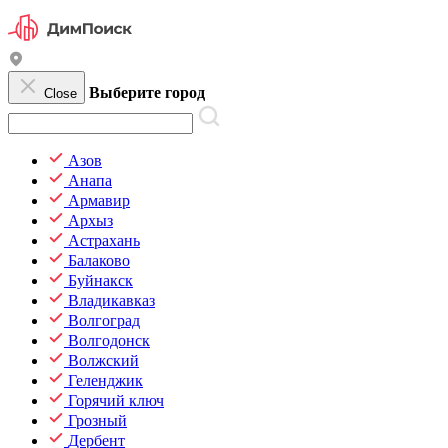
Выберите город
Close
Азов
Анапа
Армавир
Архыз
Астрахань
Балаково
Буйнакск
Владикавказ
Волгоград
Волгодонск
Волжский
Геленджик
Горячий ключ
Грозный
Дербент