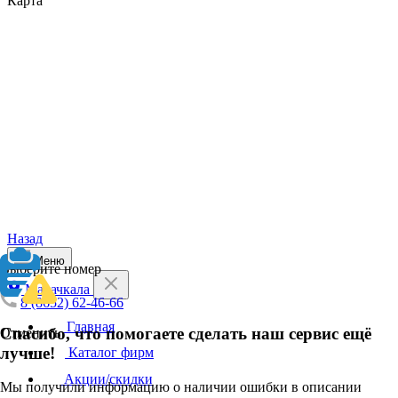
Карта
Назад
Меню
Выберите номер
Махачкала
8 (8652) 62-46-66
Главная
Спасибо, что помогаете сделать наш сервис ещё
Отменить
лучше!
Каталог фирм
Акции/скидки
Мы получили информацию о наличии ошибки в описании