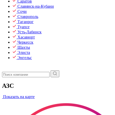
Саратов
Славянск-на-Кубани
Сочи
Ставрополь
Таганрог
Туапсе
Усть-Лабинск
Хасавюрт
Черкесск
Шахты
Элиста
Энгельс
АЗС
Показать на карте