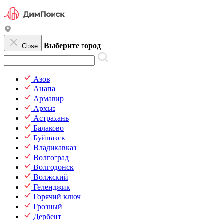
Выберите город
Close
Азов
Анапа
Армавир
Архыз
Астрахань
Балаково
Буйнакск
Владикавказ
Волгоград
Волгодонск
Волжский
Геленджик
Горячий ключ
Грозный
Дербент