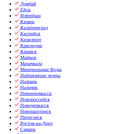
Домбай
Ейск
Избербаш
Казань
Калининград
Каспийск
Кизилюрт
Краснодар
Крымск
Майкоп
Махачкала
Минеральные Воды
Набережные челны
Назрань
Нальчик
Невинномысск
Новороссийск
Новочеркасск
Новошахтинск
Пятигорск
Ростов-на-Дону
Самара