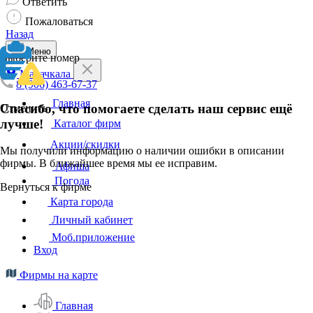
Ответить
Пожаловаться
Назад
Меню
Выберите номер
Махачкала
8 (906) 463-67-37
Главная
Спасибо, что помогаете сделать наш сервис ещё
Отменить
лучше!
Каталог фирм
Акции/скидки
Мы получили информацию о наличии ошибки в описании
фирмы. В ближайшее время мы ее исправим.
Афиша
Погода
Вернуться к фирме
Карта города
Личный кабинет
Моб.приложение
Вход
Фирмы на карте
Главная