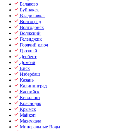
Балаково
Буйнакск
Владикавказ
Волгоград
Волгодонск
Волжский
Геленджик
Горячий ключ
Грозный
Дербент
Домбай
Ейск
Избербаш
Казань
Калининград
Каспийск
Кизилюрт
Краснодар
Крымск
Майкоп
Махачкала
Минеральные Воды