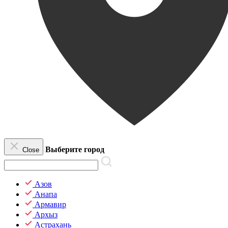
Выберите город
Close
Азов
Анапа
Армавир
Архыз
Астрахань