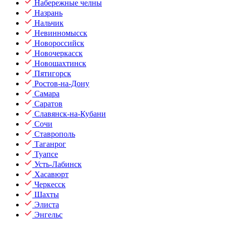
Набережные челны
Назрань
Нальчик
Невинномысск
Новороссийск
Новочеркасск
Новошахтинск
Пятигорск
Ростов-на-Дону
Самара
Саратов
Славянск-на-Кубани
Сочи
Ставрополь
Таганрог
Туапсе
Усть-Лабинск
Хасавюрт
Черкесск
Шахты
Элиста
Энгельс