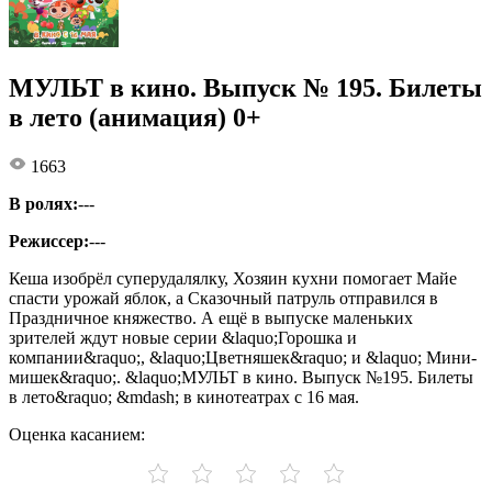
МУЛЬТ в кино. Выпуск № 195. Билеты
в лето (анимация) 0+
1663
В ролях:
---
Режиссер:
---
Кеша изобрёл суперудалялку, Хозяин кухни помогает Майе
спасти урожай яблок, а Сказочный патруль отправился в
Праздничное княжество. А ещё в выпуске маленьких
зрителей ждут новые серии &laquo;Горошка и
компании&raquo;, &laquo;Цветняшек&raquo; и &laquo; Мини-
мишек&raquo;. &laquo;МУЛЬТ в кино. Выпуск №195. Билеты
в лето&raquo; &mdash; в кинотеатрах с 16 мая.
Оценка касанием: