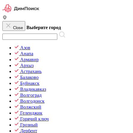
Выберите город
Close
Азов
Анапа
Армавир
Архыз
Астрахань
Балаково
Буйнакск
Владикавказ
Волгоград
Волгодонск
Волжский
Геленджик
Горячий ключ
Грозный
Дербент