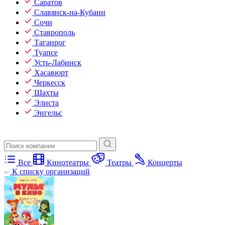
Саратов
Славянск-на-Кубани
Сочи
Ставрополь
Таганрог
Туапсе
Усть-Лабинск
Хасавюрт
Черкесск
Шахты
Элиста
Энгельс
Все
Кинотеатры
Театры
Концерты
К списку организаций