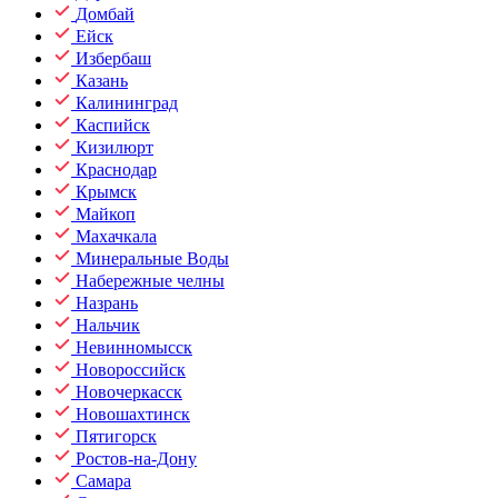
Домбай
Ейск
Избербаш
Казань
Калининград
Каспийск
Кизилюрт
Краснодар
Крымск
Майкоп
Махачкала
Минеральные Воды
Набережные челны
Назрань
Нальчик
Невинномысск
Новороссийск
Новочеркасск
Новошахтинск
Пятигорск
Ростов-на-Дону
Самара