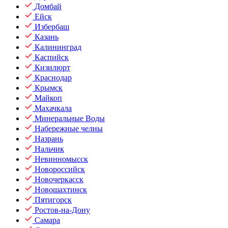
Домбай
Ейск
Избербаш
Казань
Калининград
Каспийск
Кизилюрт
Краснодар
Крымск
Майкоп
Махачкала
Минеральные Воды
Набережные челны
Назрань
Нальчик
Невинномысск
Новороссийск
Новочеркасск
Новошахтинск
Пятигорск
Ростов-на-Дону
Самара