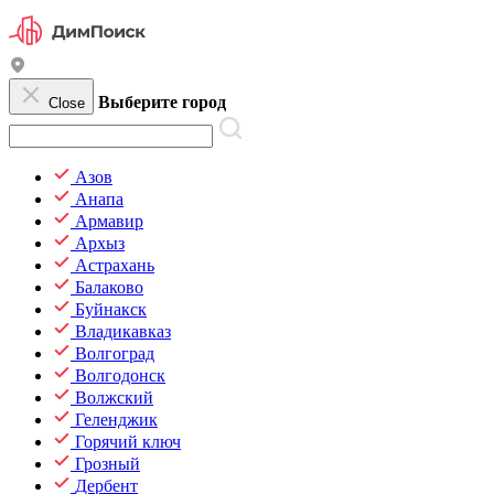
Выберите город
Close
Азов
Анапа
Армавир
Архыз
Астрахань
Балаково
Буйнакск
Владикавказ
Волгоград
Волгодонск
Волжский
Геленджик
Горячий ключ
Грозный
Дербент