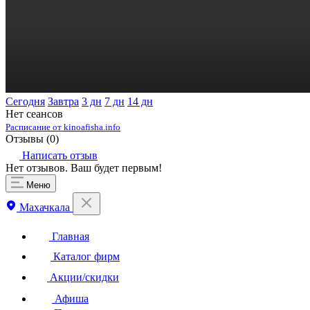
Сегодня
Завтра
3 дн
7 дн
14 дн
Нет сеансов
Расписание от kinoafisha.info
Отзывы (
0
)
Написать отзыв
Нет отзывов. Ваш будет первым!
Меню
Махачкала
Главная
Каталог фирм
Акции/скидки
Афиша