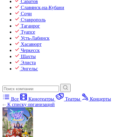
Саратов
Славянск-на-Кубани
Сочи
Ставрополь
Таганрог
Туапсе
Усть-Лабинск
Хасавюрт
Черкесск
Шахты
Элиста
Энгельс
Все
Кинотеатры
Театры
Концерты
К списку организаций