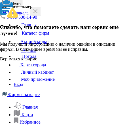
Меню
Выберите номер
Махачкала
8-800-500-14-90
Главная
Спасибо, что помогаете сделать наш сервис ещё
Отменить
лучше!
Каталог фирм
Акции/скидки
Мы получили информацию о наличии ошибки в описании
фирмы. В ближайшее время мы ее исправим.
Афиша
Погода
Вернуться к фирме
Карта города
Личный кабинет
Моб.приложение
Вход
Фирмы на карте
Главная
Карта
Избранное