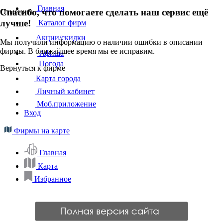
Главная
Спасибо, что помогаете сделать наш сервис ещё
Отменить
лучше!
Каталог фирм
Акции/скидки
Мы получили информацию о наличии ошибки в описании
фирмы. В ближайшее время мы ее исправим.
Афиша
Погода
Вернуться к фирме
Карта города
Личный кабинет
Моб.приложение
Вход
Фирмы на карте
Главная
Карта
Избранное