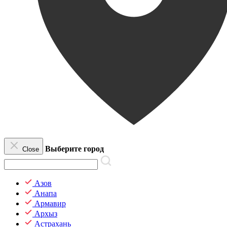
Выберите город
Close
Азов
Анапа
Армавир
Архыз
Астрахань