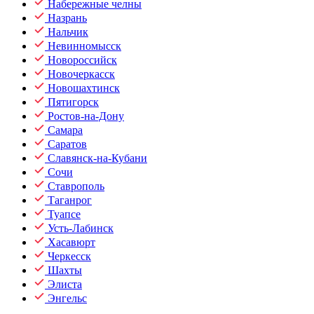
Набережные челны
Назрань
Нальчик
Невинномысск
Новороссийск
Новочеркасск
Новошахтинск
Пятигорск
Ростов-на-Дону
Самара
Саратов
Славянск-на-Кубани
Сочи
Ставрополь
Таганрог
Туапсе
Усть-Лабинск
Хасавюрт
Черкесск
Шахты
Элиста
Энгельс