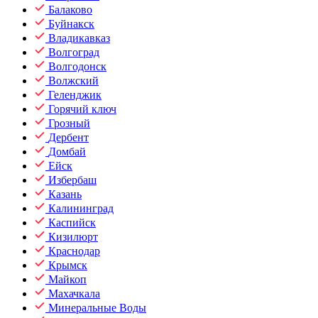
Балаково
Буйнакск
Владикавказ
Волгоград
Волгодонск
Волжский
Геленджик
Горячий ключ
Грозный
Дербент
Домбай
Ейск
Избербаш
Казань
Калининград
Каспийск
Кизилюрт
Краснодар
Крымск
Майкоп
Махачкала
Минеральные Воды