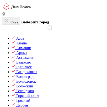
Выберите город
Close
Азов
Анапа
Армавир
Архыз
Астрахань
Балаково
Буйнакск
Владикавказ
Волгоград
Волгодонск
Волжский
Геленджик
Горячий ключ
Грозный
Дербент