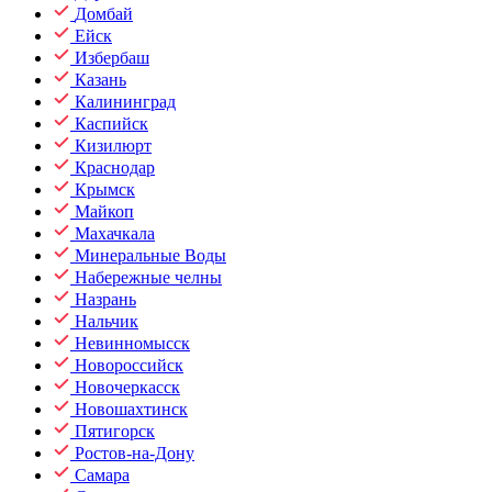
Домбай
Ейск
Избербаш
Казань
Калининград
Каспийск
Кизилюрт
Краснодар
Крымск
Майкоп
Махачкала
Минеральные Воды
Набережные челны
Назрань
Нальчик
Невинномысск
Новороссийск
Новочеркасск
Новошахтинск
Пятигорск
Ростов-на-Дону
Самара