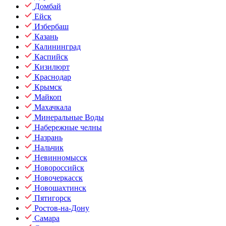
Домбай
Ейск
Избербаш
Казань
Калининград
Каспийск
Кизилюрт
Краснодар
Крымск
Майкоп
Махачкала
Минеральные Воды
Набережные челны
Назрань
Нальчик
Невинномысск
Новороссийск
Новочеркасск
Новошахтинск
Пятигорск
Ростов-на-Дону
Самара