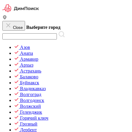
Выберите город
Close
Азов
Анапа
Армавир
Архыз
Астрахань
Балаково
Буйнакск
Владикавказ
Волгоград
Волгодонск
Волжский
Геленджик
Горячий ключ
Грозный
Дербент