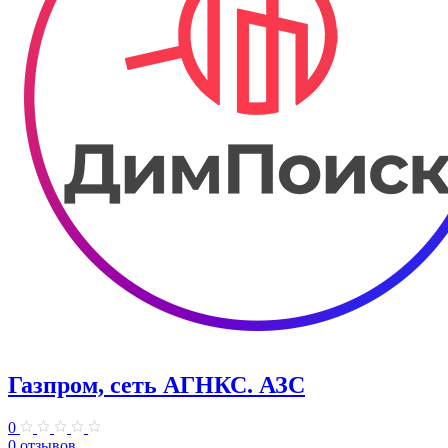
Газпром, сеть АГНКС. АЗС
0
0 отзывов