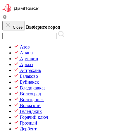
Выберите город
Close
Азов
Анапа
Армавир
Архыз
Астрахань
Балаково
Буйнакск
Владикавказ
Волгоград
Волгодонск
Волжский
Геленджик
Горячий ключ
Грозный
Дербент