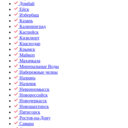
Домбай
Ейск
Избербаш
Казань
Калининград
Каспийск
Кизилюрт
Краснодар
Крымск
Майкоп
Махачкала
Минеральные Воды
Набережные челны
Назрань
Нальчик
Невинномысск
Новороссийск
Новочеркасск
Новошахтинск
Пятигорск
Ростов-на-Дону
Самара