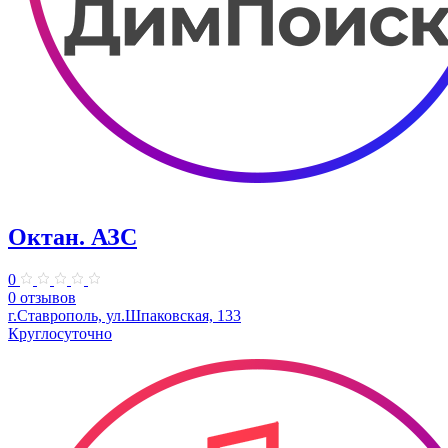
Октан. АЗС
0
0 отзывов
г.Ставрополь, ул.Шпаковская, 133
Круглосуточно