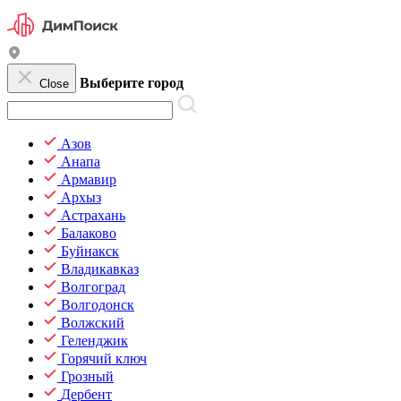
Выберите город
Close
Азов
Анапа
Армавир
Архыз
Астрахань
Балаково
Буйнакск
Владикавказ
Волгоград
Волгодонск
Волжский
Геленджик
Горячий ключ
Грозный
Дербент