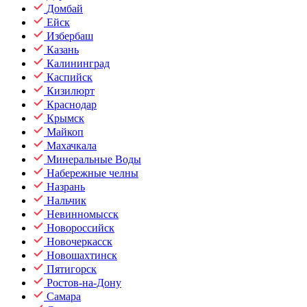
Домбай
Ейск
Избербаш
Казань
Калининград
Каспийск
Кизилюрт
Краснодар
Крымск
Майкоп
Махачкала
Минеральные Воды
Набережные челны
Назрань
Нальчик
Невинномысск
Новороссийск
Новочеркасск
Новошахтинск
Пятигорск
Ростов-на-Дону
Самара