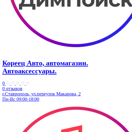
Кореец Авто, автомагазин.
Автоаксессуары.
0
0 отзывов
г.Ставрополь, ул.переулок Макарова, 2
Пн-Вс 09:00-18:00